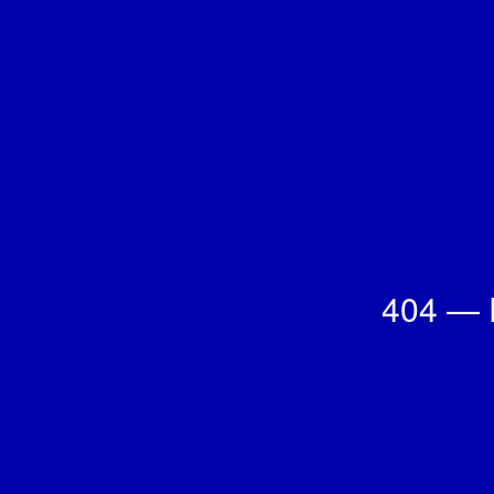
404 — F